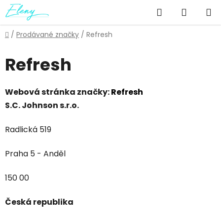
Přejít
Hledat
NÁKUP
na
obsah
KOŠÍK
Domů
/
Prodávané značky
/
Refresh
Refresh
Webová stránka značky:
Refresh
S.C. Johnson s.r.o.
Radlická 519
Praha 5 - Anděl
150 00
Česká republika