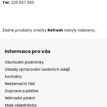
Tel:
225 557 500
Žádné produkty značky
Refresh
nebyly nalezeny...
Z
á
Informace pro vás
p
a
Obchodní podmínky
t
Zásady zpracování osobních údajů
í
Kontakty
Reklamační řád
Doprava a platba
Náhradní plnění
Moje objednávka