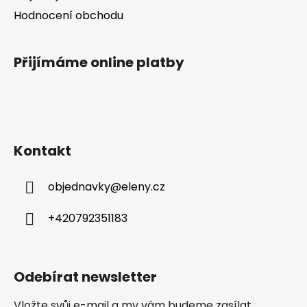
Hodnocení obchodu
Přijímáme online platby
Kontakt
objednavky
@
eleny.cz
+420792351183
Odebírat newsletter
Vložte svůj e-mail a my vám budeme zasílat