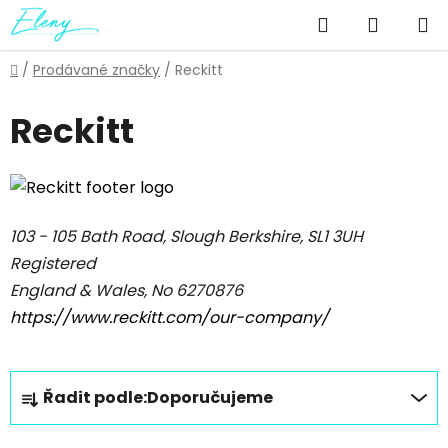
Přejít
Hledat
NÁKUP
na
obsah
KOŠÍK
Domů
/
Prodávané značky
/
Reckitt
Reckitt
103 - 105 Bath Road, Slough Berkshire, SL1 3UH
Registered
England & Wales, No 6270876
https://www.reckitt.com/our-company/
Ř
Řadit podle:
Doporučujeme
a
z