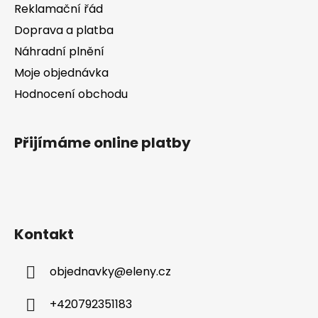
v
Reklamační řád
k
Doprava a platba
y
v
Náhradní plnění
ý
Moje objednávka
p
Hodnocení obchodu
i
s
u
Přijímáme online platby
Kontakt
objednavky
@
eleny.cz
+420792351183