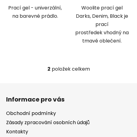
Prací gel - univerzální,
Woolite prací gel
na barevné prádlo.
Darks, Denim, Black je
prací
prostředek vhodný na
tmavé oblečení.
2
položek celkem
O
v
l
Z
á
á
d
Informace pro vás
p
a
a
c
Obchodní podmínky
t
í
Zásady zpracování osobních údajů
í
p
Kontakty
r