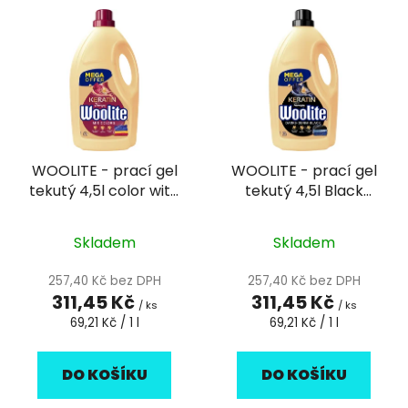
V
e
ý
n
p
í
i
p
s
r
p
o
r
d
WOOLITE - prací gel
WOOLITE - prací gel
o
u
tekutý 4,5l color with
tekutý 4,5l Black
d
k
Kreatin
Keratin 75 dávek
u
t
k
Skladem
Skladem
ů
t
257,40 Kč bez DPH
257,40 Kč bez DPH
ů
311,45 Kč
311,45 Kč
/ ks
/ ks
Měrná
Měrná
69,21 Kč / 1 l
69,21 Kč / 1 l
cena:
cena:
DO KOŠÍKU
DO KOŠÍKU