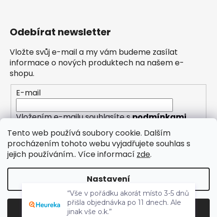
Odebírat newsletter
Vložte svůj e-mail a my vám budeme zasílat
informace o nových produktech na našem e-
shopu.
E-mail
Vložením e-mailu souhlasíte s
podmínkami
ochrany osobních údajů
Tento web používá soubory cookie. Dalším
procházením tohoto webu vyjadřujete souhlas s
PŘIHLÁSIT SE
jejich používáním.. Více informací
zde
.
Nastavení
“Vše v pořádku akorát místo 3-5 dnů
přišla objednávka po 11 dnech. Ale
jinak vše o.k.”
Vytvořil Shoptet
Odmítnout
Souhlasím
100 %
Copyright 2026
Eleny
. Všechna práva vyhrazena.
doporučuje