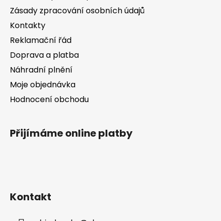
t
í
Zásady zpracování osobních údajů
í
p
Kontakty
r
v
Reklamační řád
k
Doprava a platba
y
v
Náhradní plnění
ý
Moje objednávka
p
Hodnocení obchodu
i
s
u
Přijímáme online platby
Kontakt