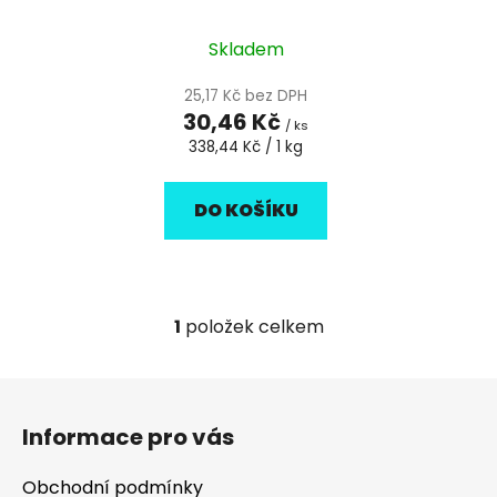
toaletní mýdlo, 90g
u
t
k
Skladem
ů
t
25,17 Kč bez DPH
ů
30,46 Kč
/ ks
Měrná
338,44 Kč / 1 kg
cena:
DO KOŠÍKU
1
položek celkem
O
v
l
Z
á
á
d
Informace pro vás
p
a
a
c
Obchodní podmínky