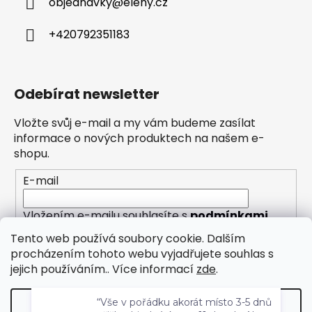
objednavky
@
eleny.cz
+420792351183
Odebírat newsletter
Vložte svůj e-mail a my vám budeme zasílat
informace o nových produktech na našem e-
shopu.
E-mail
Vložením e-mailu souhlasíte s
podmínkami
ochrany osobních údajů
Tento web používá soubory cookie. Dalším
procházením tohoto webu vyjadřujete souhlas s
PŘIHLÁSIT SE
jejich používáním.. Více informací
zde
.
“Vše v pořádku akorát místo 3-5 dnů
Nastavení