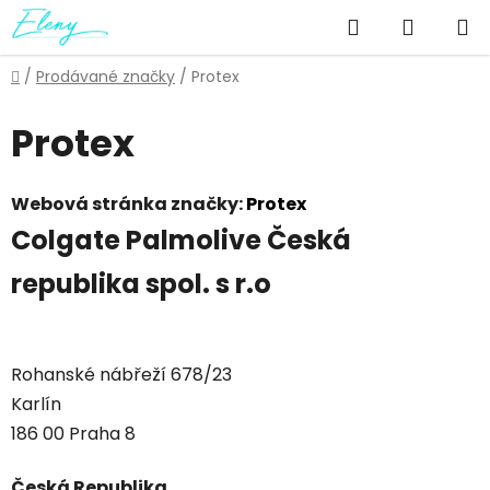
Přejít
Hledat
NÁKUP
na
obsah
KOŠÍK
Domů
/
Prodávané značky
/
Protex
Protex
Webová stránka značky:
Protex
Colgate Palmolive Česká
republika spol. s r.o
Rohanské nábřeží 678/23
Karlín
186 00 Praha 8
Česká Republika