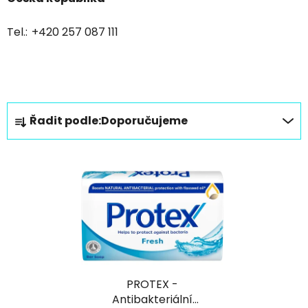
Tel.:
+420 257 087 111
Ř
Řadit podle:
Doporučujeme
a
z
V
e
ý
n
p
í
i
p
s
r
p
o
r
d
PROTEX -
o
u
Antibakteriální
d
k