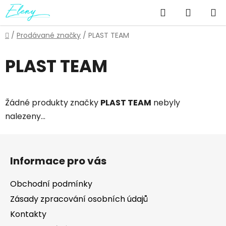
Přejít
Hledat
NÁKUP
na
obsah
KOŠÍK
Domů
/
Prodávané značky
/
PLAST TEAM
PLAST TEAM
Žádné produkty značky
PLAST TEAM
nebyly
nalezeny...
Z
á
Informace pro vás
p
a
Obchodní podmínky
t
Zásady zpracování osobních údajů
í
Kontakty