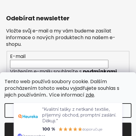
Odebírat newsletter
Vložte svůj e-mail a my vám budeme zasílat
informace o nových produktech na našem e-
shopu.
E-mail
Vložením e-mailu souhlasíte s
podmínkami
ochrany osobních údajů
Tento web používá soubory cookie. Dalším
procházením tohoto webu vyjadřujete souhlas s
PŘIHLÁSIT SE
jejich používáním.. Více informací
zde
.
“Kvalitní tašky z netkané textilie,
Nastavení
příjemný obchod, promptní zaslání.
Děkuji.”
Vytvořil Shoptet
Odmítnout
100 %
Souhlasím
doporučuje
Copyright 2026
Eleny
. Všechna práva vyhrazena.
Overenyweb.cz