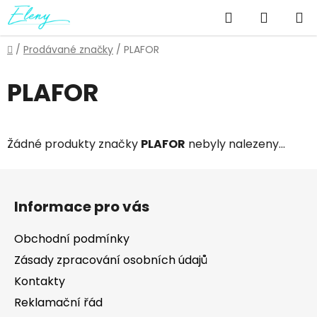
Přejít
Hledat
NÁKUP
na
obsah
KOŠÍK
Domů
/
Prodávané značky
/
PLAFOR
PLAFOR
Žádné produkty značky
PLAFOR
nebyly nalezeny...
Z
á
Informace pro vás
p
a
Obchodní podmínky
t
Zásady zpracování osobních údajů
í
Kontakty
Reklamační řád