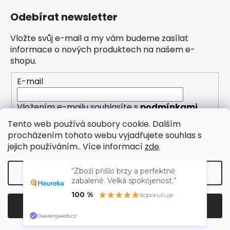
Odebírat newsletter
Vložte svůj e-mail a my vám budeme zasílat
informace o nových produktech na našem e-
shopu.
E-mail
Vložením e-mailu souhlasíte s
podmínkami
ochrany osobních údajů
Tento web používá soubory cookie. Dalším
procházením tohoto webu vyjadřujete souhlas s
PŘIHLÁSIT SE
jejich používáním.. Více informací
zde
.
“Zboží přišlo brzy a perfektně
Nastavení
zabalené. Velká spokojenost.”
100 %
doporučuje
Vytvořil Shoptet
Odmítnout
Souhlasím
Copyright 2026
Eleny
. Všechna práva vyhrazena.
Overenyweb.cz
Upravit nastavení cookies