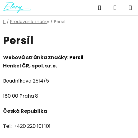
Přejít
Hledat
NÁKUP
na
obsah
KOŠÍK
Domů
/
Prodávané značky
/
Persil
Persil
Webová stránka značky:
Persil
Henkel ČR, spol. s.r.o.
Boudníkova 2514/5
180 00 Praha 8
Česká Republika
Tel.: +420 220 101 101