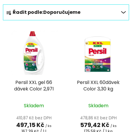
Ř
Řadit podle:
Doporučujeme
a
z
V
e
ý
n
p
í
i
p
s
r
p
o
r
d
Persil XXL gel 66
Persil XXL 60dávek
o
u
dávek Color 2,97l
Color 3,30 kg
d
k
u
t
k
Skladem
Skladem
ů
t
410,87 Kč bez DPH
478,86 Kč bez DPH
ů
497,15 Kč
579,42 Kč
/ ks
/ ks
Měrná
Měrná
167,39 Kč / 1 l
175,58 Kč / 1 kg