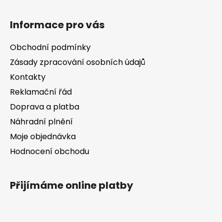
l
Z
á
á
d
Informace pro vás
p
a
a
c
Obchodní podmínky
t
í
Zásady zpracování osobních údajů
í
p
Kontakty
r
v
Reklamační řád
k
Doprava a platba
y
v
Náhradní plnění
ý
Moje objednávka
p
Hodnocení obchodu
i
s
u
Přijímáme online platby