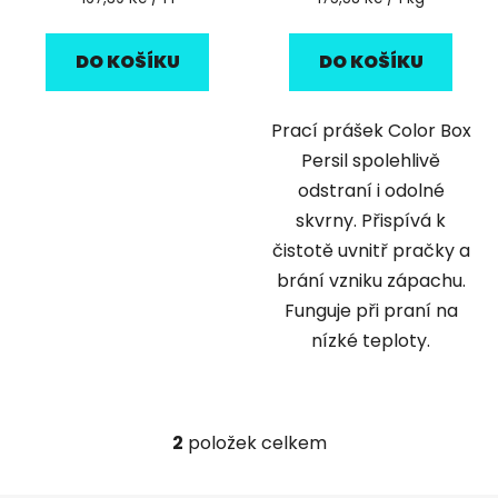
cena:
cena:
DO KOŠÍKU
DO KOŠÍKU
Prací prášek Color Box
Persil spolehlivě
odstraní i odolné
skvrny. Přispívá k
čistotě uvnitř pračky a
brání vzniku zápachu.
Funguje při praní na
nízké teploty.
2
položek celkem
O
v