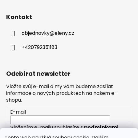
Kontakt
objednavky
@
eleny.cz
+420792351183
Odebírat newsletter
Vložte svůj e-mail a my vám budeme zasílat
informace o nových produktech na našem e-
shopu.
E-mail
Vložením e-mailu souhlasíte s
podmínkami
ochrany osobních údajů
Tento web používá soubory cookie. Dalším