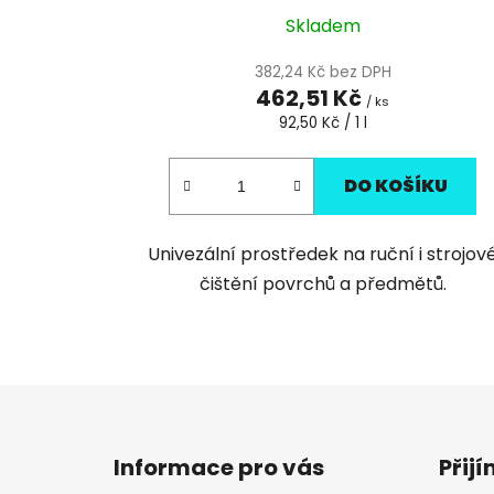
Skladem
382,24 Kč bez DPH
462,51 Kč
/ ks
Měrná
92,50 Kč / 1 l
cena:
DO KOŠÍKU
Univezální prostředek na ruční i strojov
čištění povrchů a předmětů.
Z
á
Informace pro vás
Přij
p