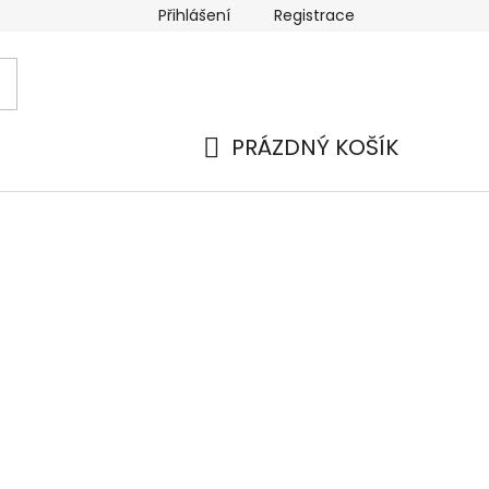
Přihlášení
Registrace
 a platba
Náhradní plnění
Moje objednávka
Hod
PRÁZDNÝ KOŠÍK
NÁKUPNÍ
KOŠÍK