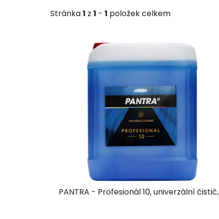
Stránka
1
z
1
-
1
položek celkem
V
ý
p
i
s
p
r
o
d
u
k
t
PANTRA - Profesionál 10, univerzální čistič,
ů