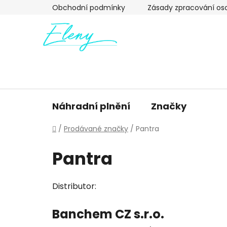
Přejít
Obchodní podmínky
Zásady zpracování os
na
obsah
Náhradní plnění
Značky
Domů
/
Prodávané značky
/
Pantra
Pantra
Distributor:
Banchem CZ s.r.o.