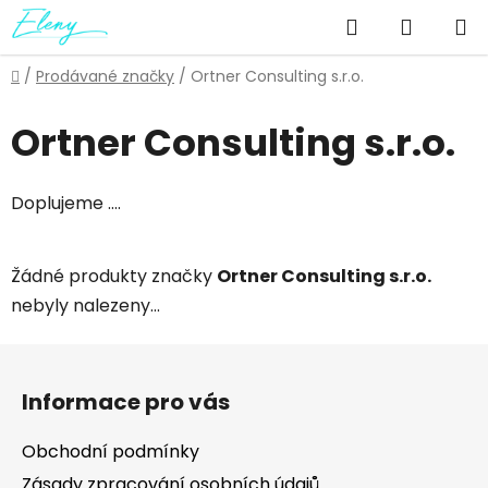
Přejít
Hledat
NÁKUP
na
obsah
KOŠÍK
Domů
/
Prodávané značky
/
Ortner Consulting s.r.o.
Ortner Consulting s.r.o.
Doplujeme ....
Žádné produkty značky
Ortner Consulting s.r.o.
nebyly nalezeny...
Z
á
Informace pro vás
p
a
Obchodní podmínky
t
Zásady zpracování osobních údajů