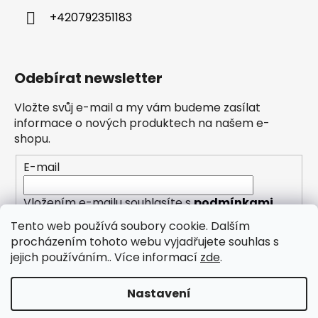
+420792351183
Odebírat newsletter
Vložte svůj e-mail a my vám budeme zasílat
informace o nových produktech na našem e-
shopu.
E-mail
Vložením e-mailu souhlasíte s
podmínkami
ochrany osobních údajů
Tento web používá soubory cookie. Dalším
procházením tohoto webu vyjadřujete souhlas s
PŘIHLÁSIT SE
jejich používáním.. Více informací
zde
.
Nastavení