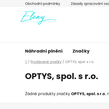
Přejít
Obchodní podmínky
Zásady zpracování os
na
obsah
Náhradní plnění
Značky
Domů
/
Prodávané značky
/
OPTYS, spol. s r.o.
OPTYS, spol. s r.o.
Žádné produkty značky
OPTYS, spol. s r.o.
n