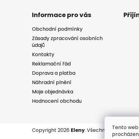
Z
á
Informace pro vás
Přij
p
a
Obchodní podmínky
t
Zásady zpracování osobních
í
údajů
Kontakty
Reklamační řád
Doprava a platba
Náhradní plnění
Moje objednávka
Hodnocení obchodu
Tento web 
Copyright 2026
Eleny
. Všechna práva vyhr
procházení