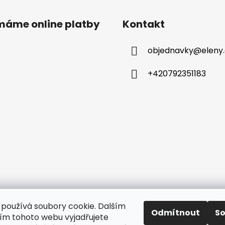
ímáme online platby
Kontakt
objednavky
@
eleny
+420792351183
používá soubory cookie. Dalším
azena.
Upravit nastavení cookies
Odmítnout
S
m tohoto webu vyjadřujete