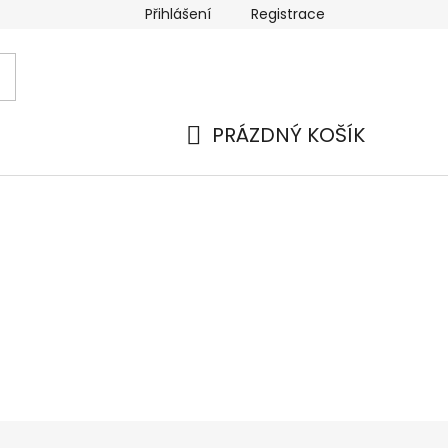
Přihlášení
Registrace
 a platba
Náhradní plnění
Moje objednávka
Hod
PRÁZDNÝ KOŠÍK
NÁKUPNÍ
KOŠÍK