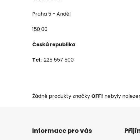
Praha 5 - Anděl
150 00
Česká republika
Tel:
225 557 500
Žádné produkty značky
OFF!
nebyly nalezeny
Z
á
Informace pro vás
Přij
p