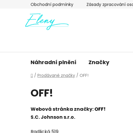
Přejít
Obchodní podmínky
Zásady zpracování os
na
obsah
Náhradní plnění
Značky
Domů
/
Prodávané značky
/
OFF!
OFF!
Webová stránka značky:
OFF!
S.C. Johnson s.r.o.
Radlická 519