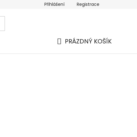
Přihlášení
Registrace
 a platba
Náhradní plnění
Moje objednávka
Hod
PRÁZDNÝ KOŠÍK
NÁKUPNÍ
KOŠÍK