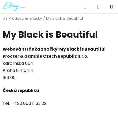
Přejít
Hledat
NÁKUP
na
obsah
KOŠÍK
Domů
/
Prodávané značky
/
My Black is Beautiful
My Black is Beautiful
Webová stránka značky:
My Black is Beautiful
Procter & Gamble Czech Republic s.r.o.
Karolinská 654
Praha 8-Karlín
186 00
Česká republika
Tel.: +420 800 11 33 22