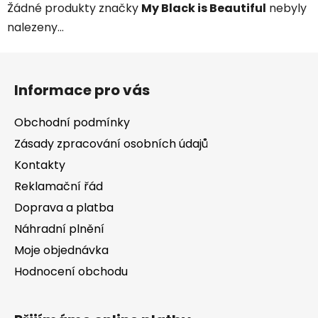
Žádné produkty značky
My Black is Beautiful
nebyly
nalezeny...
Z
á
Informace pro vás
p
a
Obchodní podmínky
t
Zásady zpracování osobních údajů
í
Kontakty
Reklamační řád
Doprava a platba
Náhradní plnění
Moje objednávka
Hodnocení obchodu