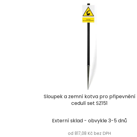
V
ý
p
i
s
p
r
o
d
u
k
t
Sloupek a zemní kotva pro připevnění
ů
cedulí set SZ151
Externí sklad - obvykle 3-5 dnů
od 817,08 Kč bez DPH