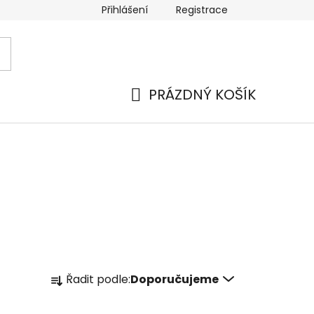
Přihlášení
Registrace
 a platba
Náhradní plnění
Moje objednávka
Hod
PRÁZDNÝ KOŠÍK
NÁKUPNÍ
KOŠÍK
Ř
Řadit podle:
Doporučujeme
a
z