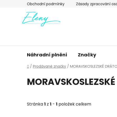
Přejít
Obchodní podmínky
Zásady zpracování os
na
obsah
Náhradní plnění
Značky
Domů
/
Prodávané značky
/
MORAVSKOSLEZSKÉ DRÁTOV
MORAVSKOSLEZSKÉ 
Stránka
1
z
1
-
1
položek celkem