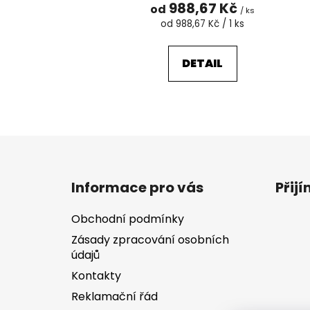
988,67 Kč
od
/ ks
Měrná
od 988,67 Kč / 1 ks
cena:
DETAIL
Z
á
Informace pro vás
Přij
p
a
Obchodní podmínky
t
Zásady zpracování osobních
í
údajů
Kontakty
Reklamační řád