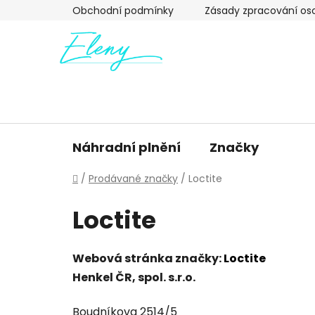
Přejít
Obchodní podmínky
Zásady zpracování os
na
obsah
Náhradní plnění
Značky
Domů
/
Prodávané značky
/
Loctite
Loctite
Webová stránka značky:
Loctite
Henkel ČR, spol. s.r.o.
Boudníkova 2514/5