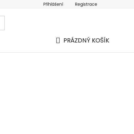
Přihlášení
Registrace
 a platba
Náhradní plnění
Moje objednávka
Hod
PRÁZDNÝ KOŠÍK
NÁKUPNÍ
KOŠÍK