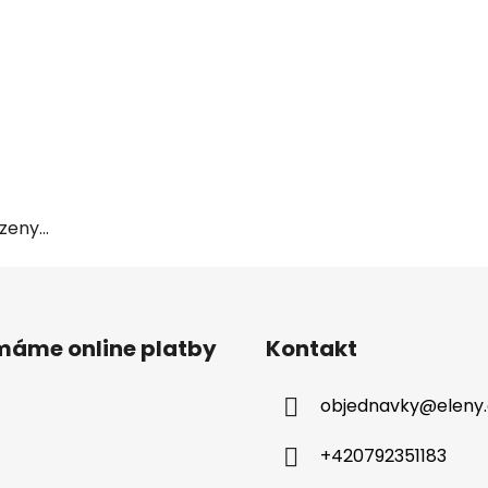
eny...
ímáme online platby
Kontakt
objednavky
@
eleny
+420792351183