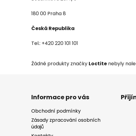
180 00 Praha 8
Česká Republika
Tel.: +420 220 101 101
Žádné produkty značky
Loctite
nebyly nalez
Z
á
Informace pro vás
Přij
p
a
Obchodní podmínky
t
Zásady zpracování osobních
í
údajů
Kontakty