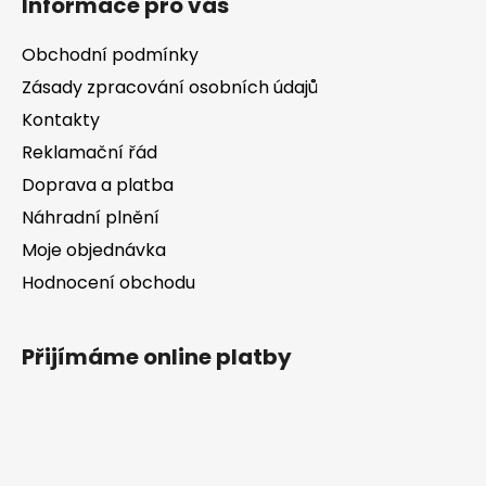
d
Informace pro vás
p
a
a
c
Obchodní podmínky
t
í
Zásady zpracování osobních údajů
í
p
Kontakty
r
v
Reklamační řád
k
Doprava a platba
y
v
Náhradní plnění
ý
Moje objednávka
p
Hodnocení obchodu
i
s
u
Přijímáme online platby