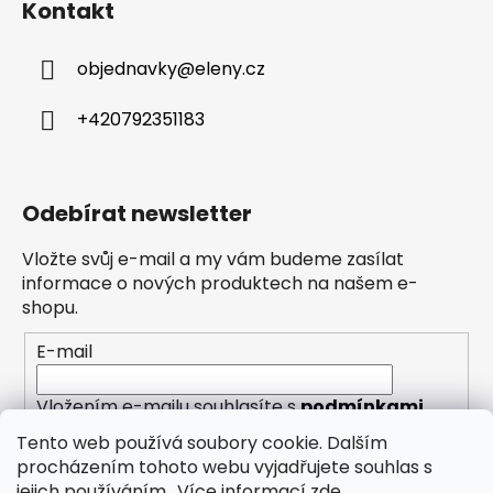
Kontakt
objednavky
@
eleny.cz
+420792351183
Odebírat newsletter
Vložte svůj e-mail a my vám budeme zasílat
informace o nových produktech na našem e-
shopu.
E-mail
Vložením e-mailu souhlasíte s
podmínkami
ochrany osobních údajů
Tento web používá soubory cookie. Dalším
procházením tohoto webu vyjadřujete souhlas s
PŘIHLÁSIT SE
jejich používáním.. Více informací
zde
.