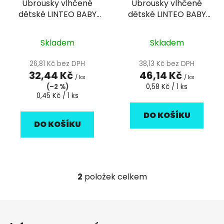
Ubrousky vlhčené
Ubrousky vlhčené
o
u
dětské LINTEO BABY
dětské LINTEO BABY
d
k
72ks
80ks
u
t
k
Skladem
Skladem
ů
t
26,81 Kč bez DPH
38,13 Kč bez DPH
ů
32,44 Kč
46,14 Kč
/ ks
/ ks
Měrná
(–2 %)
0,58 Kč / 1 ks
Měrná
cena:
0,45 Kč / 1 ks
cena:
DO KOŠÍKU
DO KOŠÍKU
2
položek celkem
O
v
l
Z
á
á