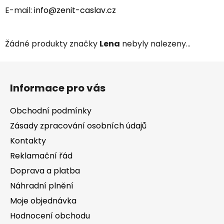
E-mail:
info@zenit-caslav.cz
Žádné produkty značky
Lena
nebyly nalezeny...
Z
á
Informace pro vás
p
a
Obchodní podmínky
t
Zásady zpracování osobních údajů
í
Kontakty
Reklamační řád
Doprava a platba
Náhradní plnění
Moje objednávka
Hodnocení obchodu