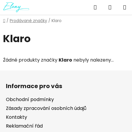
Přejít
Hledat
NÁKUP
na
obsah
KOŠÍK
Domů
/
Prodávané značky
/
Klaro
Klaro
Žádné produkty značky
Klaro
nebyly nalezeny...
Z
á
Informace pro vás
p
a
Obchodní podmínky
t
Zásady zpracování osobních údajů
í
Kontakty
Reklamační řád