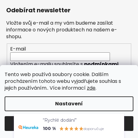
Odebírat newsletter
Vložte svůj e-mail a my vám budeme zasílat
informace o nových produktech na našem e-
shopu.
E-mail
Vložením e-mailu souhlasíte s
podmínkami
ochrany osobních údajů
Tento web používá soubory cookie. Dalším
procházením tohoto webu vyjadřujete souhlas s
PŘIHLÁSIT SE
jejich používáním.. Více informací
zde
.
Nastavení
“Rychlé dodání”
Vytvořil Shoptet
Odmítnout
Souhlasím
100 %
Copyright 2026
Eleny
. Všechna práva vyhrazena.
doporučuje
Upravit nastavení cookies