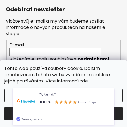
Odebírat newsletter
Vložte svůj e-mail a my vám budeme zasílat
informace o nových produktech na našem e-
shopu.
E-mail
Vložením e-mailu souhlasíte s
podmínkami
ochrany osobních údajů
Tento web používá soubory cookie. Dalším
procházením tohoto webu vyjadřujete souhlas s
PŘIHLÁSIT SE
jejich používáním.. Více informací
zde
.
“Vše ok”
Nastavení
100 %
doporučuje
Vytvořil Shoptet
Odmítnout
Souhlasím
Copyright 2026
Eleny
. Všechna práva vyhrazena.
Overenyweb.cz
Upravit nastavení cookies