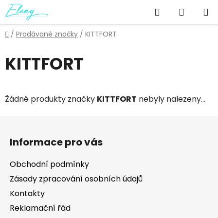
Přejít
Hledat
NÁKUP
na
obsah
KOŠÍK
Domů
/
Prodávané značky
/
KITTFORT
KITTFORT
Žádné produkty značky
KITTFORT
nebyly nalezeny...
Z
á
Informace pro vás
p
a
Obchodní podmínky
t
Zásady zpracování osobních údajů
í
Kontakty
Reklamační řád