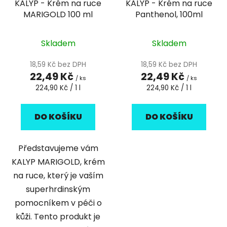
KALYP - Krém na ruce
KALYP - Krém na ruce
o
u
MARIGOLD 100 ml
Panthenol, 100ml
d
k
u
t
k
Skladem
Skladem
ů
t
18,59 Kč bez DPH
18,59 Kč bez DPH
ů
22,49 Kč
22,49 Kč
/ ks
/ ks
Měrná
Měrná
224,90 Kč / 1 l
224,90 Kč / 1 l
cena:
cena:
DO KOŠÍKU
DO KOŠÍKU
Představujeme vám
KALYP MARIGOLD, krém
na ruce, který je vaším
superhrdinským
pomocníkem v péči o
kůži. Tento produkt je