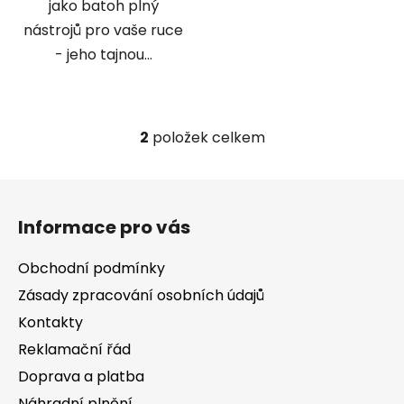
jako batoh plný
nástrojů pro vaše ruce
- jeho tajnou...
2
položek celkem
O
v
l
Z
á
á
d
Informace pro vás
p
a
a
c
Obchodní podmínky
t
í
Zásady zpracování osobních údajů
í
p
Kontakty
r
v
Reklamační řád
k
Doprava a platba
y
Náhradní plnění