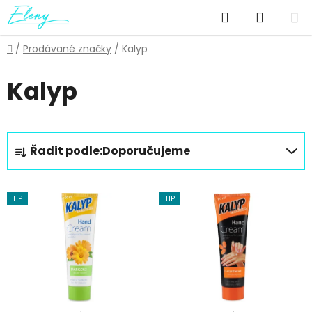
Přejít
Hledat
NÁKUP
na
obsah
KOŠÍK
Domů
/
Prodávané značky
/
Kalyp
Kalyp
Ř
Řadit podle:
Doporučujeme
a
z
V
e
TIP
TIP
ý
n
p
í
i
p
s
r
p
o
r
d