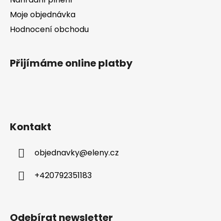
v
ý
Moje objednávka
p
Hodnocení obchodu
i
s
u
Přijímáme online platby
Kontakt
objednavky
@
eleny.cz
+420792351183
Odebírat newsletter