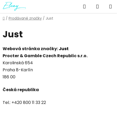
Přejít
Hledat
NÁKUP
na
obsah
KOŠÍK
Domů
/
Prodávané značky
/
Just
Just
Webová stránka značky:
Just
Procter & Gamble Czech Republic s.r.o.
Karolinská 654
Praha 8-Karlín
186 00
Česká republika
Tel.: +420 800 11 33 22