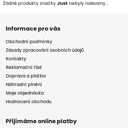
Žádné produkty značky
Just
nebyly nalezeny...
Z
á
Informace pro vás
p
a
Obchodní podmínky
t
Zásady zpracování osobních údajů
í
Kontakty
Reklamační řád
Doprava a platba
Náhradní plnění
Moje objednávka
Hodnocení obchodu
Přijímáme online platby