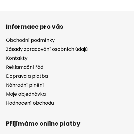
v
l
Z
á
á
d
Informace pro vás
p
a
a
c
Obchodní podmínky
t
í
Zásady zpracování osobních údajů
í
p
Kontakty
r
v
Reklamační řád
k
Doprava a platba
y
v
Náhradní plnění
ý
Moje objednávka
p
Hodnocení obchodu
i
s
u
Přijímáme online platby