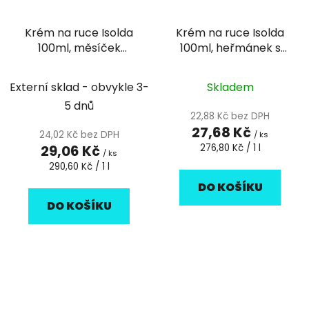
Krém na ruce Isolda
Krém na ruce Isolda
100ml, měsíček
100ml, heřmánek s
lékařský s lněným
arganovým olejem
olejem
Externí sklad - obvykle 3-
Skladem
5 dnů
22,88 Kč bez DPH
27,68 Kč
24,02 Kč bez DPH
/ ks
Měrná
29,06 Kč
276,80 Kč / 1 l
/ ks
cena:
Měrná
290,60 Kč / 1 l
cena:
DO KOŠÍKU
DO KOŠÍKU