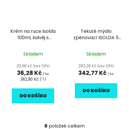
Krém na ruce Isolda
Tekuté mýdlo
100ml, šalvěj s
zpěnovací ISOLDA 5
biotinem
litrů
Skladem
Skladem
29,98 Kč bez DPH
283,28 Kč bez DPH
36,28 Kč
342,77 Kč
/ ks
/ ks
Měrná
362,80 Kč / 1 l
cena:
DO KOŠÍKU
DO KOŠÍKU
8
položek celkem
O