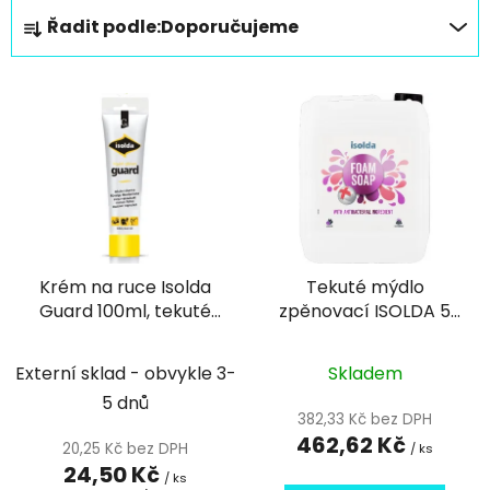
Ř
Řadit podle:
Doporučujeme
a
z
V
e
ý
n
p
í
i
p
s
r
p
o
r
d
Krém na ruce Isolda
Tekuté mýdlo
o
u
Guard 100ml, tekuté
zpěnovací ISOLDA 5
d
k
rukavice
litrů antibakteriální
u
t
8500980
k
Externí sklad - obvykle 3-
Skladem
ů
t
5 dnů
382,33 Kč bez DPH
ů
462,62 Kč
20,25 Kč bez DPH
/ ks
24,50 Kč
/ ks