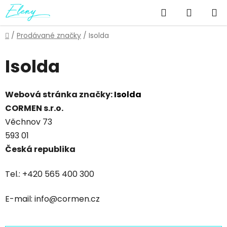
Přejít
Hledat
NÁKUP
na
obsah
KOŠÍK
Domů
/
Prodávané značky
/
Isolda
Isolda
Webová stránka značky:
Isolda
CORMEN s.r.o.
Věchnov 73
593 01
Česká republika
Tel.: +420 565 400 300
E-mail: info@cormen.cz