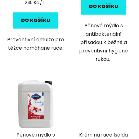
Měrná
245 Kč / 1 l
DO KOŠÍKU
cena:
DO KOŠÍKU
​Pěnové mýdlo s
antibakteriální
Preventivní emulze pro
přísadou k běžné a
těžce namáhané ruce.
preventivní hygieně
rukou.
Pěnové mýdlo s
Krém na ruce Isolda