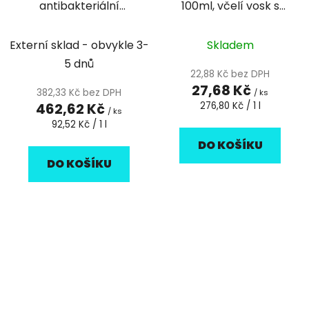
antibakteriální
100ml, včelí vosk s
přísadou, Isolda 5l
mateřídouškou
Externí sklad - obvykle 3-
Skladem
5 dnů
22,88 Kč bez DPH
27,68 Kč
382,33 Kč bez DPH
/ ks
Měrná
462,62 Kč
276,80 Kč / 1 l
/ ks
cena:
Měrná
92,52 Kč / 1 l
cena:
DO KOŠÍKU
DO KOŠÍKU