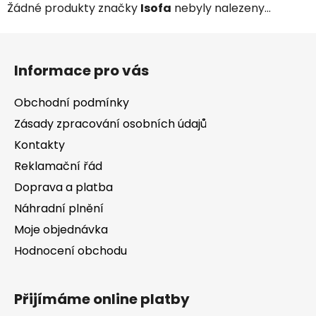
Žádné produkty značky
Isofa
nebyly nalezeny...
Z
á
Informace pro vás
p
a
Obchodní podmínky
t
Zásady zpracování osobních údajů
í
Kontakty
Reklamační řád
Doprava a platba
Náhradní plnění
Moje objednávka
Hodnocení obchodu
Přijímáme online platby