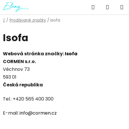
Přejít
Hledat
NÁKUP
na
obsah
KOŠÍK
Domů
/
Prodávané značky
/
Isofa
Isofa
Webová stránka značky:
Isofa
CORMEN s.r.o.
Věchnov 73
593 01
Česká republika
Tel.: +420 565 400 300
E-mail:
info@cormen.cz