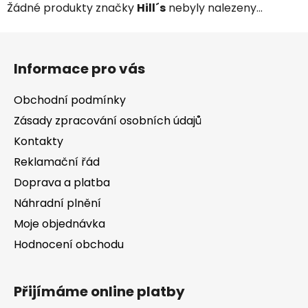
Žádné produkty značky
Hill´s
nebyly nalezeny...
Z
á
Informace pro vás
p
a
Obchodní podmínky
t
Zásady zpracování osobních údajů
í
Kontakty
Reklamační řád
Doprava a platba
Náhradní plnění
Moje objednávka
Hodnocení obchodu
Přijímáme online platby