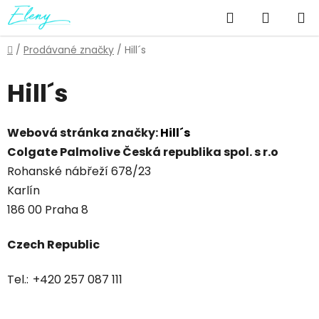
Přejít
Hledat
NÁKUP
na
obsah
KOŠÍK
Domů
/
Prodávané značky
/
Hill´s
Hill´s
Webová stránka značky:
Hill´s
Colgate Palmolive Česká republika spol. s r.o
Rohanské nábřeží 678/23
Karlín
186 00 Praha 8
Czech Republic
Tel.:
+420 257 087 111