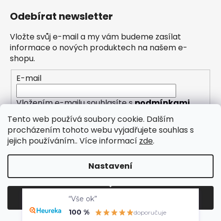
Odebírat newsletter
Vložte svůj e-mail a my vám budeme zasílat
informace o nových produktech na našem e-
shopu.
E-mail
Vložením e-mailu souhlasíte s
podmínkami
ochrany osobních údajů
Tento web používá soubory cookie. Dalším
procházením tohoto webu vyjadřujete souhlas s
PŘIHLÁSIT SE
jejich používáním.. Více informací
zde
.
Nastavení
Vytvořil Shoptet
“Vše ok”
Odmítnout
Souhlasím
Copyright 2026
Eleny
. Všechna práva vyhrazena.
100 %
doporučuje
Upravit nastavení cookies