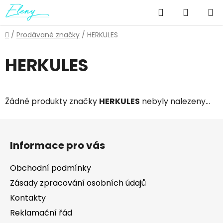
Přejít
Hledat
NÁKUP
na
obsah
KOŠÍK
Domů
/
Prodávané značky
/
HERKULES
HERKULES
Žádné produkty značky
HERKULES
nebyly nalezeny...
Z
á
Informace pro vás
p
a
Obchodní podmínky
t
Zásady zpracování osobních údajů
í
Kontakty
Reklamační řád