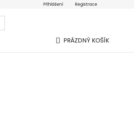
Přihlášení
Registrace
 a platba
Náhradní plnění
Moje objednávka
Hod
PRÁZDNÝ KOŠÍK
NÁKUPNÍ
KOŠÍK