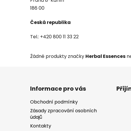
Praha 8-Karlín
186 00
Česká republika
Tel.: +420 800 11 33 22
Žádné produkty značky
Herbal Essences
ne
Z
á
Informace pro vás
Přij
p
a
Obchodní podmínky
t
Zásady zpracování osobních
í
údajů
Kontakty