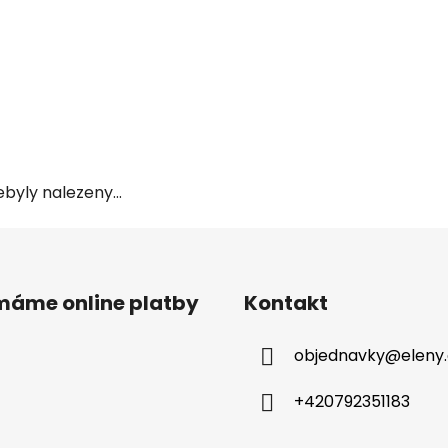
byly nalezeny...
ímáme online platby
Kontakt
objednavky
@
eleny
+420792351183