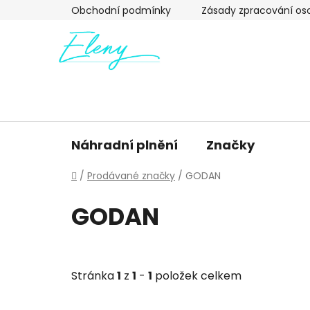
Přejít
Obchodní podmínky
Zásady zpracování os
na
obsah
Náhradní plnění
Značky
Domů
/
Prodávané značky
/
GODAN
GODAN
Stránka
1
z
1
-
1
položek celkem