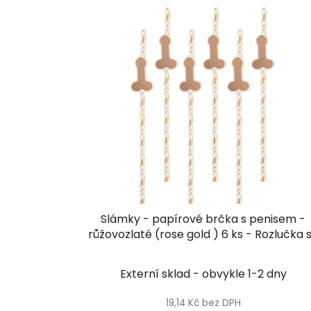
V
ý
p
i
s
p
r
o
d
u
k
t
Slámky - papírové brčka s penisem -
ů
růžovozlaté (rose gold ) 6 ks - Rozlučka 
svobodou
Externí sklad - obvykle 1-2 dny
19,14 Kč bez DPH