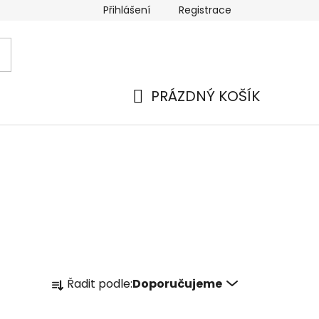
Přihlášení
Registrace
 a platba
Náhradní plnění
Moje objednávka
Hod
PRÁZDNÝ KOŠÍK
NÁKUPNÍ
KOŠÍK
Ř
Řadit podle:
Doporučujeme
a
z