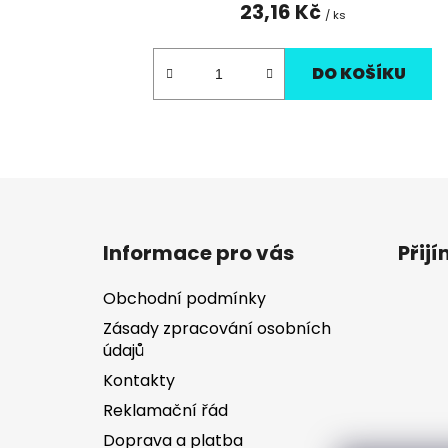
23,16 Kč
/ ks
DO KOŠÍKU
Z
á
Informace pro vás
Přij
p
a
Obchodní podmínky
t
Zásady zpracování osobních
í
údajů
Kontakty
Reklamační řád
Doprava a platba