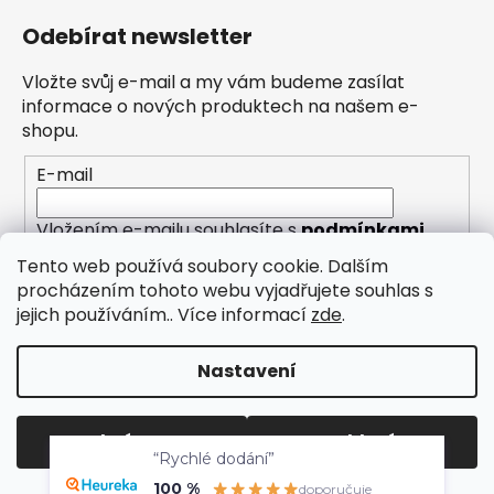
Odebírat newsletter
Vložte svůj e-mail a my vám budeme zasílat
informace o nových produktech na našem e-
shopu.
E-mail
Vložením e-mailu souhlasíte s
podmínkami
ochrany osobních údajů
Tento web používá soubory cookie. Dalším
procházením tohoto webu vyjadřujete souhlas s
PŘIHLÁSIT SE
jejich používáním.. Více informací
zde
.
Nastavení
Vytvořil Shoptet
Odmítnout
Souhlasím
Copyright 2026
Eleny
. Všechna práva vyhrazena.
“Rychlé dodání”
Upravit nastavení cookies
100 %
doporučuje