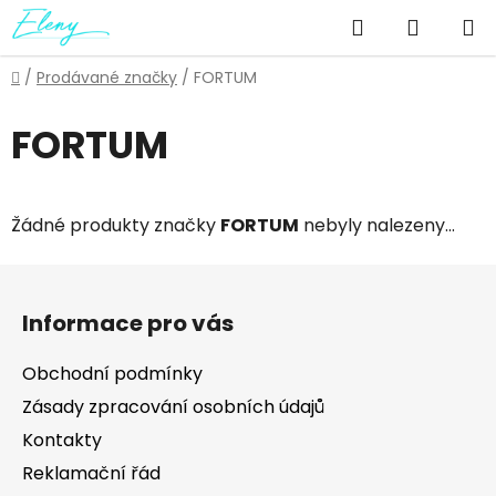
Přejít
Hledat
NÁKUP
na
obsah
KOŠÍK
Domů
/
Prodávané značky
/
FORTUM
FORTUM
Žádné produkty značky
FORTUM
nebyly nalezeny...
Z
á
Informace pro vás
p
a
Obchodní podmínky
t
Zásady zpracování osobních údajů
í
Kontakty
Reklamační řád