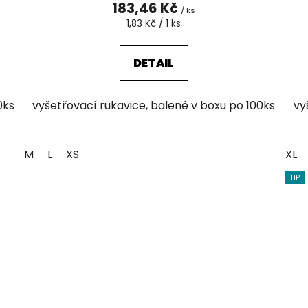
183,46 Kč
/ ks
Měrná
1,83 Kč / 1 ks
cena:
DETAIL
0ks
vyšetřovací rukavice, balené v boxu po 100ks
vy
M
L
XS
XL
TIP