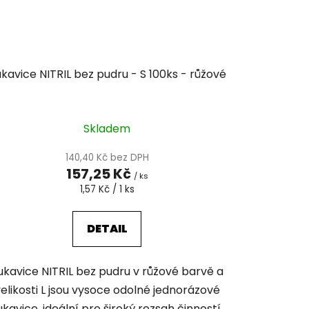
kavice NITRIL bez pudru - S 100ks - růžové
Skladem
140,40 Kč bez DPH
157,25 Kč
/ ks
Měrná
1,57 Kč / 1 ks
cena:
DETAIL
ukavice NITRIL bez pudru v růžové barvě a
elikosti L jsou vysoce odolné jednorázové
ukavice, ideální pro široký rozsah činností.