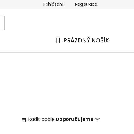
Přihlášení
Registrace
 a platba
Náhradní plnění
Moje objednávka
Hod
PRÁZDNÝ KOŠÍK
NÁKUPNÍ
KOŠÍK
Ř
Řadit podle:
Doporučujeme
a
z