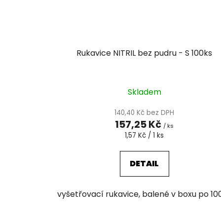
Rukavice NITRIL bez pudru - S 100ks
Skladem
140,40 Kč bez DPH
157,25 Kč
/ ks
Měrná
1,57 Kč / 1 ks
cena:
DETAIL
vyšetřovací rukavice, balené v boxu po 10