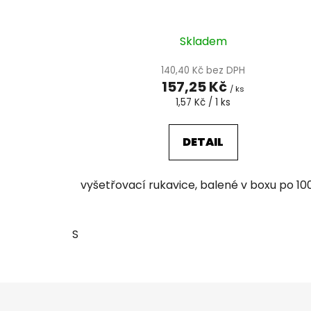
Skladem
140,40 Kč bez DPH
157,25 Kč
/ ks
Měrná
1,57 Kč / 1 ks
cena:
DETAIL
vyšetřovací rukavice, balené v boxu po 10
S
Z