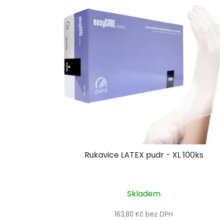
V
ý
p
i
s
p
r
o
d
u
k
t
Rukavice LATEX pudr - XL 100ks
ů
Skladem
163,80 Kč bez DPH