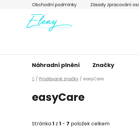
Přejít
Obchodní podmínky
Zásady zpracování os
na
obsah
Náhradní plnění
Značky
Domů
/
Prodávané značky
/
easyCare
easyCare
Stránka
1
z
1
-
7
položek celkem