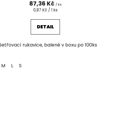
87,36 Kč
/ ks
Měrná
0,87 Kč / 1 ks
cena:
DETAIL
šetřovací rukavice, balené v boxu po 100ks
M
L
S