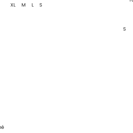
XL
M
L
S
S
né