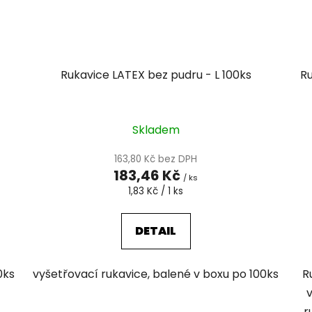
Rukavice LATEX bez pudru - L 100ks
Ru
Skladem
163,80 Kč bez DPH
183,46 Kč
/ ks
Měrná
1,83 Kč / 1 ks
cena:
DETAIL
0ks
vyšetřovací rukavice, balené v boxu po 100ks
R
v
r