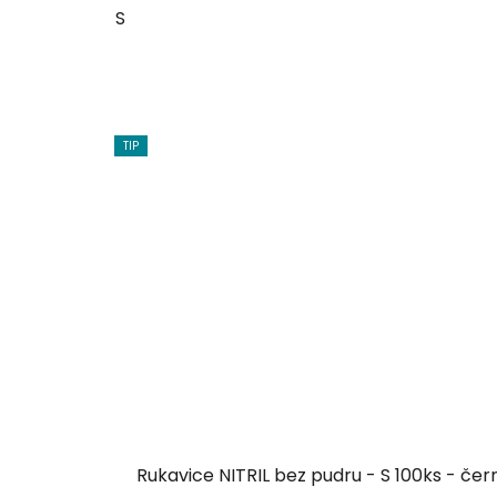
S
TIP
Rukavice NITRIL bez pudru - S 100ks - čer