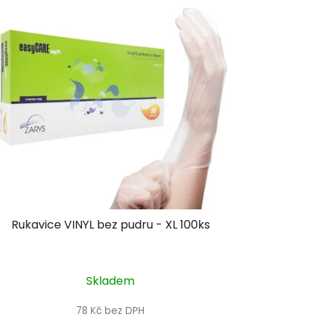
e
n
í
p
r
o
d
u
k
t
ů
Rukavice VINYL bez pudru - XL 100ks
Skladem
78 Kč bez DPH