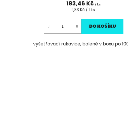
183,46 Kč
/ ks
Měrná
1,83 Kč / 1 ks
cena:
DO KOŠÍKU
vyšetřovací rukavice, balené v boxu po 10