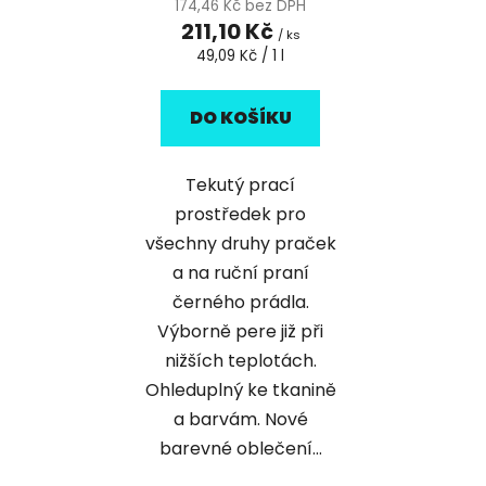
174,46 Kč bez DPH
211,10 Kč
/ ks
Měrná
49,09 Kč / 1 l
cena:
DO KOŠÍKU
Tekutý prací
prostředek pro
všechny druhy praček
a na ruční praní
černého prádla.
Výborně pere již při
nižších teplotách.
Ohleduplný ke tkanině
a barvám. Nové
barevné oblečení...