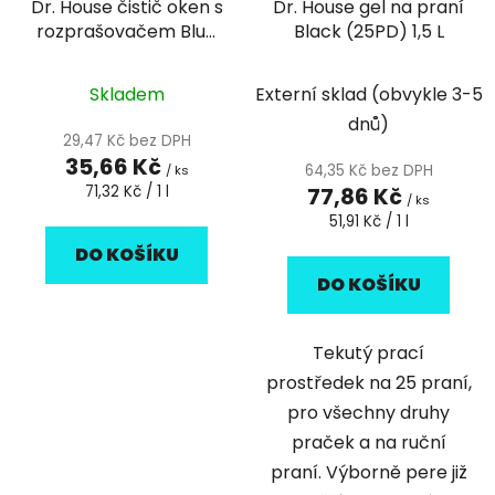
Dr. House čistič oken s
Dr. House gel na praní
o
u
rozprašovačem Blue
Black (25PD) 1,5 L
d
k
flower 500 ml
u
t
k
Skladem
Externí sklad (obvykle 3-5
ů
t
dnů)
29,47 Kč bez DPH
ů
35,66 Kč
64,35 Kč bez DPH
/ ks
Měrná
71,32 Kč / 1 l
77,86 Kč
/ ks
cena:
Měrná
51,91 Kč / 1 l
cena:
DO KOŠÍKU
DO KOŠÍKU
Tekutý prací
prostředek na 25 praní,
pro všechny druhy
praček a na ruční
praní. Výborně pere již