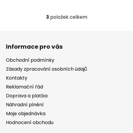
3
položek celkem
O
v
l
Z
á
á
d
Informace pro vás
p
a
a
c
Obchodní podmínky
t
í
Zásady zpracování osobních údajů
í
p
Kontakty
r
v
Reklamační řád
k
Doprava a platba
y
v
Náhradní plnění
ý
Moje objednávka
p
Hodnocení obchodu
i
s