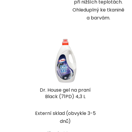
při nižších teplotách.
Ohleduplný ke tkanině
a barvám.
Dr. House gel na praní
Black (71PD) 4,3 L
Externí sklad (obvykle 3-5
dnů)