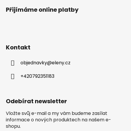
u
Přijímáme online platby
Kontakt
objednavky
@
eleny.cz
+420792351183
Odebírat newsletter
Vložte svůj e-mail a my vám budeme zasílat
informace o nových produktech na našem e-
shopu.