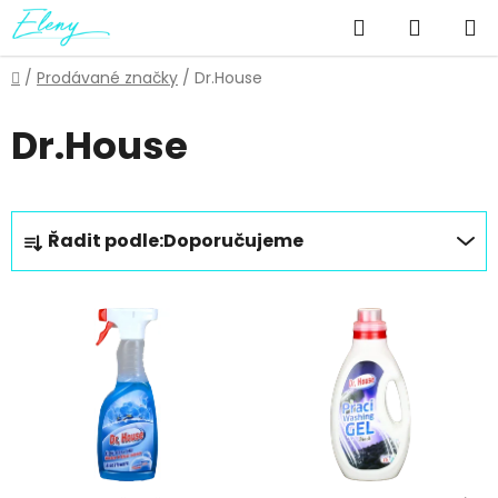
Přejít
Hledat
NÁKUP
na
obsah
KOŠÍK
Domů
/
Prodávané značky
/
Dr.House
Dr.House
Ř
Řadit podle:
Doporučujeme
a
z
V
e
ý
n
p
í
i
p
s
r
p
o
r
d