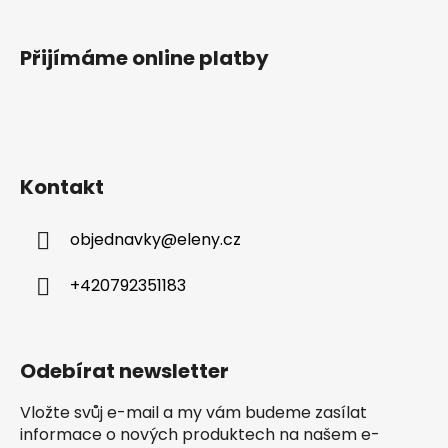
s
u
Přijímáme online platby
Kontakt
objednavky
@
eleny.cz
+420792351183
Odebírat newsletter
Vložte svůj e-mail a my vám budeme zasílat
informace o nových produktech na našem e-