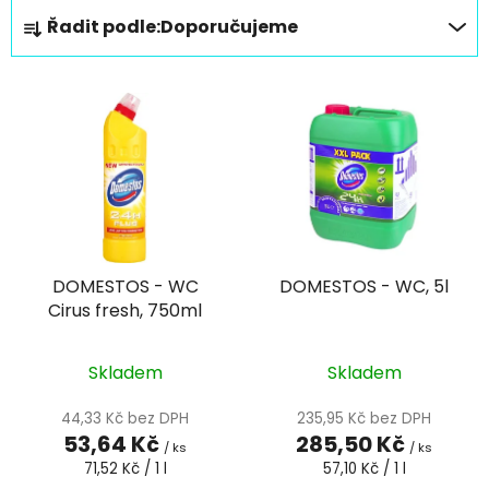
Ř
Řadit podle:
Doporučujeme
a
z
V
e
ý
n
p
í
i
p
s
r
p
o
r
d
DOMESTOS - WC
DOMESTOS - WC, 5l
o
u
Cirus fresh, 750ml
d
k
u
t
k
Skladem
Skladem
ů
t
44,33 Kč bez DPH
235,95 Kč bez DPH
ů
53,64 Kč
285,50 Kč
/ ks
/ ks
Měrná
Měrná
71,52 Kč / 1 l
57,10 Kč / 1 l
cena:
cena: