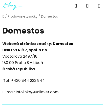
Přejít
Hledat
NÁKUP
na
obsah
KOŠÍK
Domů
/
Prodávané značky
/
Domestos
Domestos
Webová stránka značky:
Domestos
UNILEVER ČR, spol. s.r.o.
Voctářova 2497/18
180 00 Praha 8 – Libeň
Česká republika
Tel.: +420 844 222 844
E-mail: infolinka@unilever.com