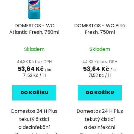
DOMESTOS - WC
DOMESTOS - WC Pine
Atlantic Fresh, 750ml
Fresh, 750ml
Skladem
Skladem
44,33 Kč bez DPH
44,33 Kč bez DPH
53,64 Kč
53,64 Kč
/ ks
/ ks
Měrná
Měrná
71,52 Kč / 1 l
71,52 Kč / 1 l
cena:
cena:
DO KOŠÍKU
DO KOŠÍKU
Domestos 24 H Plus
Domestos 24 H Plus
tekutý čisticí
tekutý čisticí
a dezinfekční
a dezinfekční