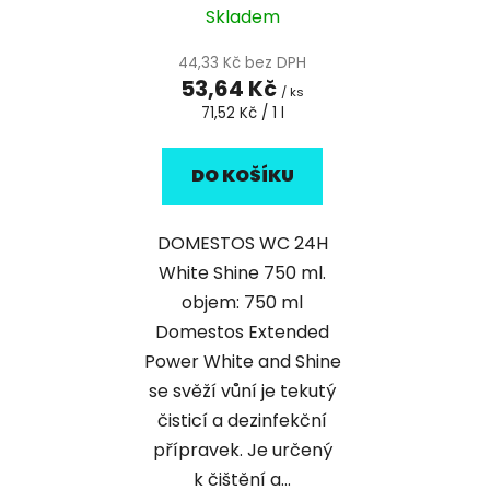
Skladem
44,33 Kč bez DPH
53,64 Kč
/ ks
Měrná
71,52 Kč / 1 l
cena:
DO KOŠÍKU
DOMESTOS WC 24H
White Shine 750 ml.
objem: 750 ml
Domestos Extended
Power White and Shine
se svěží vůní je tekutý
čisticí a dezinfekční
přípravek. Je určený
k čištění a...