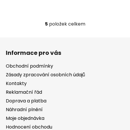
5
položek celkem
O
v
l
Z
á
á
d
Informace pro vás
p
a
a
c
Obchodní podmínky
t
í
Zásady zpracování osobních údajů
í
p
Kontakty
r
v
Reklamační řád
k
Doprava a platba
y
v
Náhradní plnění
ý
Moje objednávka
p
Hodnocení obchodu
i