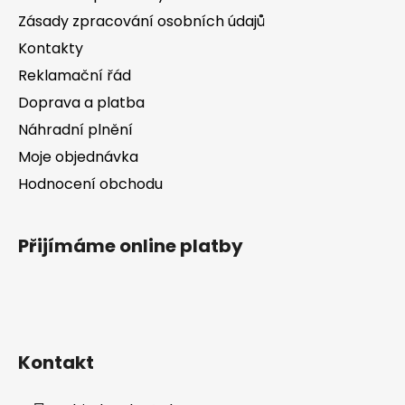
t
k
Zásady zpracování osobních údajů
í
y
Kontakty
v
Reklamační řád
ý
p
Doprava a platba
i
Náhradní plnění
s
Moje objednávka
u
Hodnocení obchodu
Přijímáme online platby
Kontakt