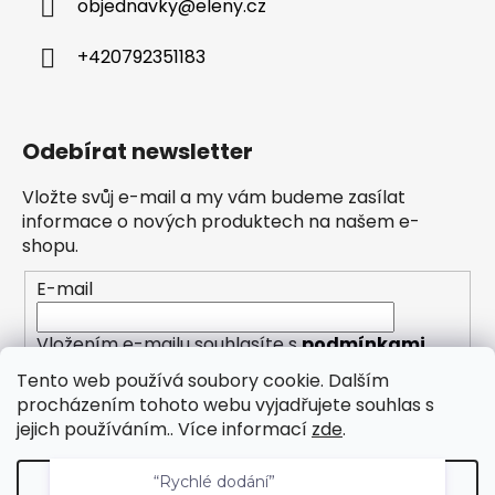
objednavky
@
eleny.cz
+420792351183
Odebírat newsletter
Vložte svůj e-mail a my vám budeme zasílat
informace o nových produktech na našem e-
shopu.
E-mail
Vložením e-mailu souhlasíte s
podmínkami
ochrany osobních údajů
Tento web používá soubory cookie. Dalším
procházením tohoto webu vyjadřujete souhlas s
PŘIHLÁSIT SE
jejich používáním.. Více informací
zde
.
“Rychlé dodání”
Nastavení