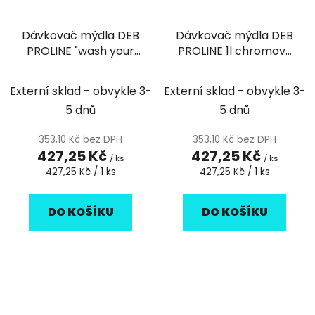
Dávkovač mýdla DEB
Dávkovač mýdla DEB
PROLINE "wash your
PROLINE 1l chromový
hands" 1l zelený
pásek
Externí sklad - obvykle 3-
Externí sklad - obvykle 3-
5 dnů
5 dnů
353,10 Kč bez DPH
353,10 Kč bez DPH
427,25 Kč
427,25 Kč
/ ks
/ ks
Měrná
Měrná
427,25 Kč / 1 ks
427,25 Kč / 1 ks
cena:
cena:
DO KOŠÍKU
DO KOŠÍKU