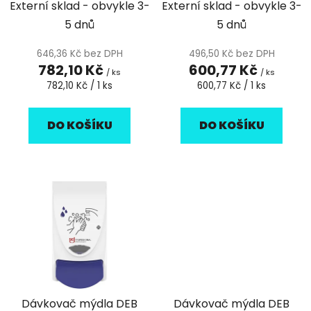
k
Externí sklad - obvykle 3-
Externí sklad - obvykle 3-
ů
1ks
t
5 dnů
5 dnů
ů
646,36 Kč bez DPH
496,50 Kč bez DPH
782,10 Kč
600,77 Kč
/ ks
/ ks
Měrná
Měrná
782,10 Kč / 1 ks
600,77 Kč / 1 ks
cena:
cena:
DO KOŠÍKU
DO KOŠÍKU
Dávkovač mýdla DEB
Dávkovač mýdla DEB