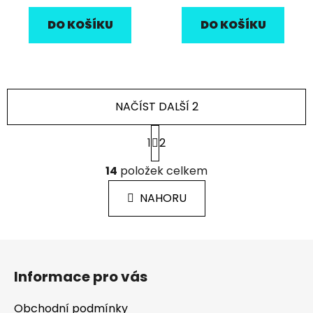
DO KOŠÍKU
DO KOŠÍKU
NAČÍST DALŠÍ 2
S
1
2
t
r
O
á
14
položek celkem
v
n
l
k
NAHORU
á
o
d
v
a
á
Z
c
n
á
í
í
Informace pro vás
p
p
r
a
Obchodní podmínky
v