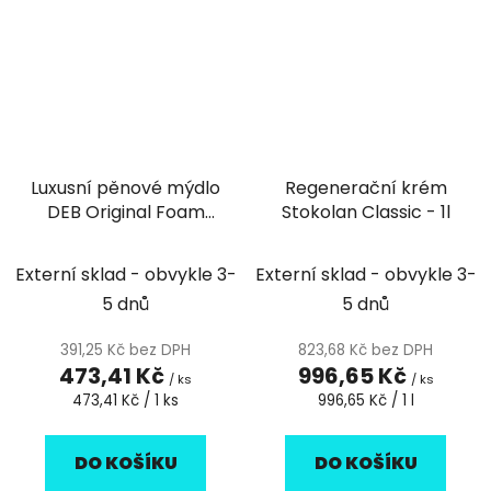
Luxusní pěnové mýdlo
Regenerační krém
DEB Original Foam
Stokolan Classic - 1l
WASH 1l - 1ks
Externí sklad - obvykle 3-
Externí sklad - obvykle 3-
5 dnů
5 dnů
391,25 Kč bez DPH
823,68 Kč bez DPH
473,41 Kč
996,65 Kč
/ ks
/ ks
Měrná
Měrná
473,41 Kč / 1 ks
996,65 Kč / 1 l
cena:
cena:
DO KOŠÍKU
DO KOŠÍKU