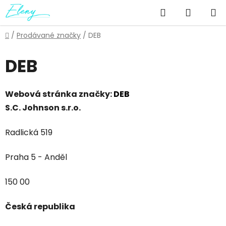
Přejít
Hledat
NÁKUP
na
obsah
KOŠÍK
Domů
/
Prodávané značky
/
DEB
DEB
Webová stránka značky:
DEB
S.C. Johnson s.r.o.
Radlická 519
Praha 5 - Anděl
150 00
Česká republika