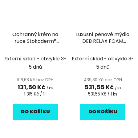
Ochranný krém na
Luxusní pěnové mýdlo
ruce Stokoderm®
DEB RELAX FOAM
Protect PURE 100ml
WASH 1l - 1ks
tuba
Externí sklad - obvykle 3-
Externí sklad - obvykle 3-
5 dnů
5 dnů
108,68 Kč bez DPH
439,30 Kč bez DPH
131,50 Kč
531,55 Kč
/ ks
/ ks
Měrná
Měrná
1 315 Kč / 1 l
531,55 Kč / 1 ks
cena:
cena:
DO KOŠÍKU
DO KOŠÍKU