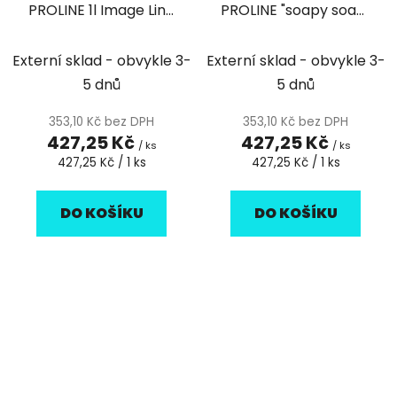
PROLINE 1l Image Line
PROLINE "soapy soap"
- modré tlačítko - 1ks
1l červený 1l
Externí sklad - obvykle 3-
Externí sklad - obvykle 3-
5 dnů
5 dnů
353,10 Kč bez DPH
353,10 Kč bez DPH
427,25 Kč
427,25 Kč
/ ks
/ ks
Měrná
Měrná
427,25 Kč / 1 ks
427,25 Kč / 1 ks
cena:
cena:
DO KOŠÍKU
DO KOŠÍKU