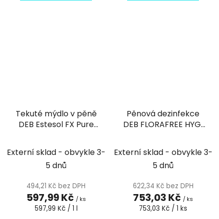
Tekuté mýdlo v pěně
Pěnová dezinfekce
DEB Estesol FX Pure
DEB FLORAFREE HYGI
pro slabé průmyslové
Foamer 1l - 1ks
znečištění 1l
Externí sklad - obvykle 3-
Externí sklad - obvykle 3-
5 dnů
5 dnů
494,21 Kč bez DPH
622,34 Kč bez DPH
597,99 Kč
753,03 Kč
/ ks
/ ks
Měrná
Měrná
597,99 Kč / 1 l
753,03 Kč / 1 ks
cena:
cena: