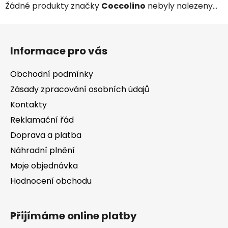
Žádné produkty značky
Coccolino
nebyly nalezeny...
Z
á
Informace pro vás
p
a
Obchodní podmínky
t
Zásady zpracování osobních údajů
í
Kontakty
Reklamační řád
Doprava a platba
Náhradní plnění
Moje objednávka
Hodnocení obchodu
Přijímáme online platby