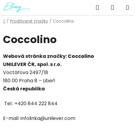
Přejít
Hledat
NÁKUP
na
obsah
KOŠÍK
Domů
/
Prodávané značky
/
Coccolino
Coccolino
Webová stránka značky:
Coccolino
UNILEVER ČR, spol. s r.o.
Voctářova 2497/18
180 00 Praha 8 – Libeň
Česká republika
Tel.: +420 844 222 844
E-mail: infolinka@unilever.com