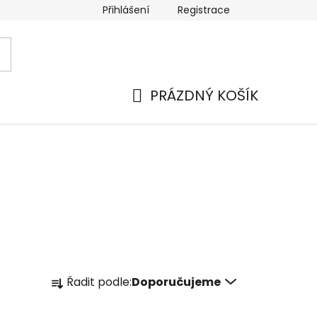
Přihlášení
Registrace
 a platba
Náhradní plnění
Moje objednávka
Hod
PRÁZDNÝ KOŠÍK
NÁKUPNÍ
KOŠÍK
Ř
Řadit podle:
Doporučujeme
a
z