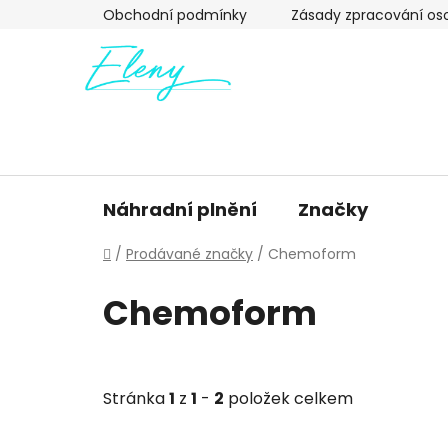
Přejít
Obchodní podmínky
Zásady zpracování os
na
obsah
Náhradní plnění
Značky
Domů
/
Prodávané značky
/
Chemoform
Chemoform
Stránka
1
z
1
-
2
položek celkem