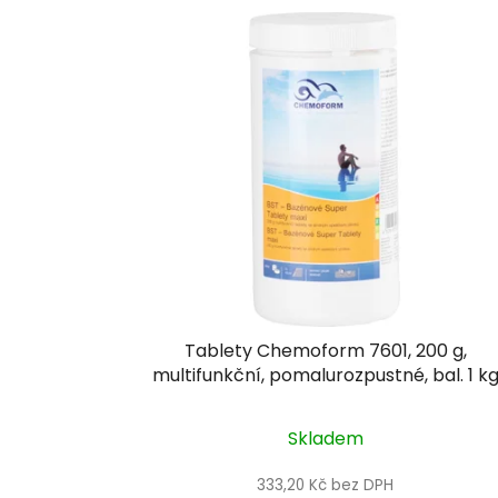
V
ý
p
i
s
p
r
o
d
u
k
t
Tablety Chemoform 7601, 200 g,
ů
multifunkční, pomalurozpustné, bal. 1 k
Skladem
333,20 Kč bez DPH