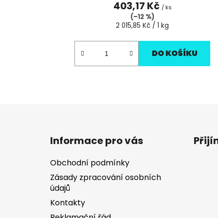
403,17 Kč
/ ks
(–12 %)
Měrná
2 015,85 Kč / 1 kg
cena:
DO KOŠÍKU
Z
á
Informace pro vás
Přij
p
a
Obchodní podmínky
t
Zásady zpracování osobních
í
údajů
Kontakty
Reklamační řád