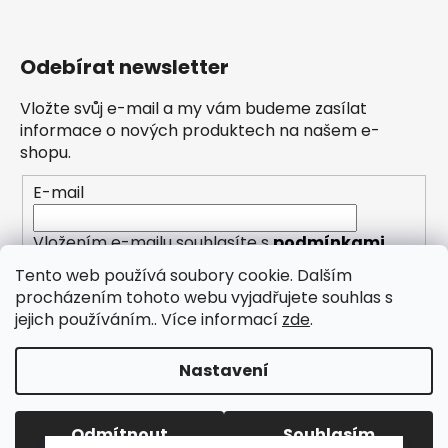
Odebírat newsletter
Vložte svůj e-mail a my vám budeme zasílat
informace o nových produktech na našem e-
shopu.
E-mail
Vložením e-mailu souhlasíte s
podmínkami
ochrany osobních údajů
Tento web používá soubory cookie. Dalším
procházením tohoto webu vyjadřujete souhlas s
PŘIHLÁSIT SE
jejich používáním.. Více informací
zde
.
Nastavení
Vytvořil Shoptet
Odmítnout
Souhlasím
Copyright 2026
Eleny
. Všechna práva vyhrazena.
“Nic”