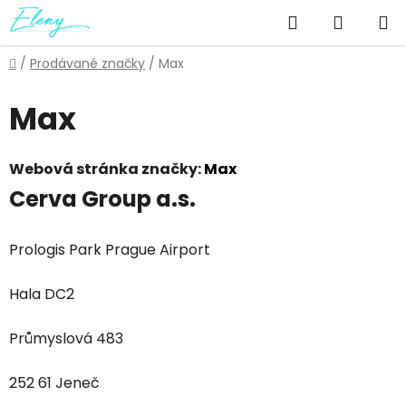
Přejít
Hledat
NÁKUP
na
obsah
KOŠÍK
Domů
/
Prodávané značky
/
Max
Max
Webová stránka značky:
Max
Cerva Group a.s.
Prologis Park Prague
Airport
Hala DC2
Průmyslová 483
252 61 Jeneč