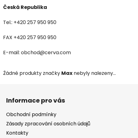
Česká Republika
Tel.: +420 257 950 950
FAX +420 257 950 950
E-mail: obchod@cerva.com
Žádné produkty značky
Max
nebyly nalezeny...
Z
á
Informace pro vás
p
a
Obchodní podmínky
t
Zásady zpracování osobních údajů
í
Kontakty