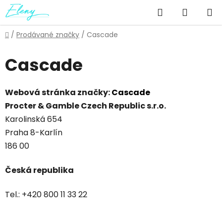
Přejít
Hledat
NÁKUP
na
obsah
KOŠÍK
Domů
/
Prodávané značky
/
Cascade
Cascade
Webová stránka značky:
Cascade
Procter & Gamble Czech Republic s.r.o.
Karolinská 654
Praha 8-Karlín
186 00
Česká republika
Tel.: +420 800 11 33 22