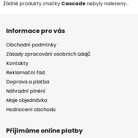
Žádné produkty značky
Cascade
nebyly nalezeny...
Z
á
Informace pro vás
p
a
Obchodní podmínky
t
Zásady zpracování osobních údajů
í
Kontakty
Reklamační řád
Doprava a platba
Náhradní plnění
Moje objednávka
Hodnocení obchodu
Přijímáme online platby