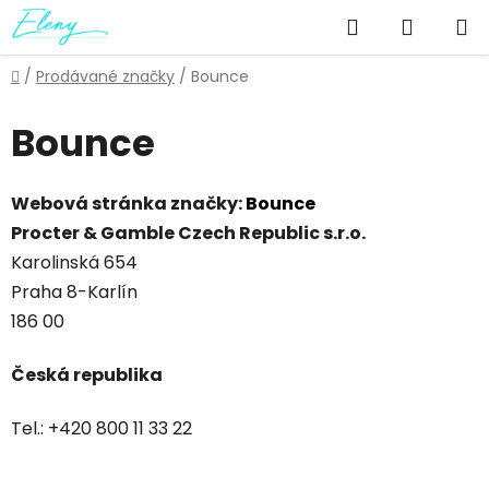
Přejít
Hledat
NÁKUP
na
obsah
KOŠÍK
Domů
/
Prodávané značky
/
Bounce
Bounce
Webová stránka značky:
Bounce
Procter & Gamble Czech Republic s.r.o.
Karolinská 654
Praha 8-Karlín
186 00
Česká republika
Tel.: +420 800 11 33 22