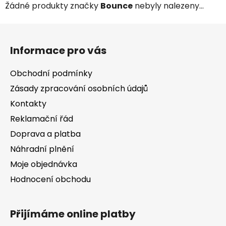
Žádné produkty značky
Bounce
nebyly nalezeny...
Z
á
Informace pro vás
p
a
Obchodní podmínky
t
Zásady zpracování osobních údajů
í
Kontakty
Reklamační řád
Doprava a platba
Náhradní plnění
Moje objednávka
Hodnocení obchodu
Přijímáme online platby