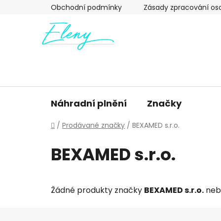
Přejít
Obchodní podmínky
Zásady zpracování os
na
obsah
Náhradní plnění
Značky
Domů
/
Prodávané značky
/
BEXAMED s.r.o.
BEXAMED s.r.o.
Žádné produkty značky
BEXAMED s.r.o.
neby