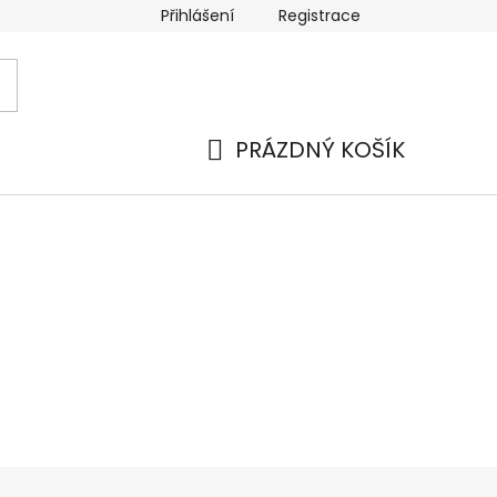
Přihlášení
Registrace
 a platba
Náhradní plnění
Moje objednávka
Hod
PRÁZDNÝ KOŠÍK
NÁKUPNÍ
KOŠÍK