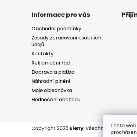
Z
á
Informace pro vás
Přij
p
a
Obchodní podmínky
t
Zásady zpracování osobních
í
údajů
Kontakty
Reklamační řád
Doprava a platba
Náhradní plnění
Moje objednávka
Hodnocení obchodu
Tento web 
Copyright 2026
Eleny
. Všechna práva vyhr
procházení