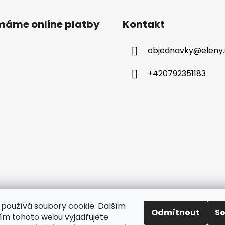
ímáme online platby
Kontakt
objednavky
@
eleny
+420792351183
používá soubory cookie. Dalším
azena.
Upravit nastavení cookies
Odmítnout
S
m tohoto webu vyjadřujete