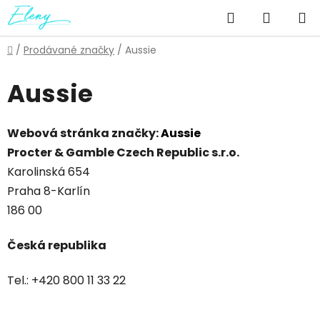
Přejít
Hledat
NÁKUP
na
obsah
KOŠÍK
Domů
/
Prodávané značky
/
Aussie
Aussie
Webová stránka značky:
Aussie
Procter & Gamble Czech Republic s.r.o.
Karolinská 654
Praha 8-Karlín
186 00
Česká republika
Tel.: +420 800 11 33 22