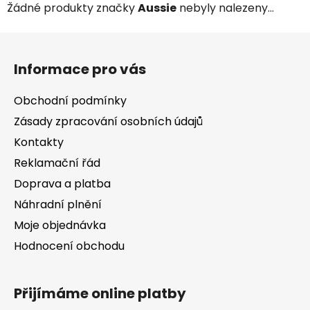
Žádné produkty značky
Aussie
nebyly nalezeny...
Z
á
Informace pro vás
p
a
Obchodní podmínky
t
Zásady zpracování osobních údajů
í
Kontakty
Reklamační řád
Doprava a platba
Náhradní plnění
Moje objednávka
Hodnocení obchodu
Přijímáme online platby