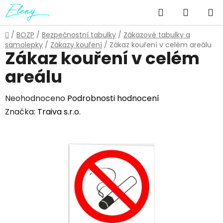
Přejít
Hledat
NÁKUP
na
obsah
KOŠÍK
Domů
/
BOZP
/
Bezpečnostní tabulky
/
Zákazové tabulky a
samolepky
/
Zákazy kouření
/
Zákaz kouření v celém areálu
Zákaz kouření v celém
areálu
Průměrné
Neohodnoceno
Podrobnosti hodnocení
hodnocení
Značka:
Traiva s.r.o.
produktu
je
0,0
z
5
hvězdiček.