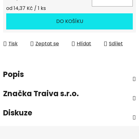
Měrná cena:
od 14,37 Kč / 1 ks
DO KOŠÍKU
Tisk
Zeptat se
Hlídat
Sdílet
Popis
Značka
Traiva s.r.o.
Diskuze
Z
á