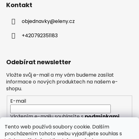
Kontakt
objednavky
@
eleny.cz
+420792351183
Odebírat newsletter
Vložte svůj e-mail a my vám budeme zasílat
informace o nových produktech na našem e-
shopu.
E-mail
Vložením e-mailu souhlasíte s
podmínkami
ochrany osobních údajů
Tento web používá soubory cookie. Dalším
procházením tohoto webu vyjadřujete souhlas s
PŘIHLÁSIT SE