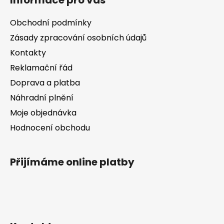
Informace pro vás
p
a
Obchodní podmínky
t
Zásady zpracování osobních údajů
í
Kontakty
Reklamační řád
Doprava a platba
Náhradní plnění
Moje objednávka
Hodnocení obchodu
Přijímáme online platby