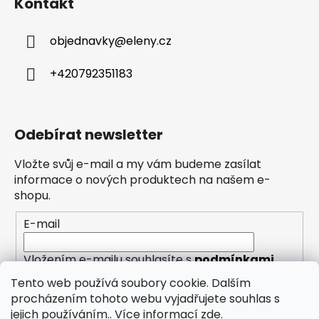
Kontakt
objednavky
@
eleny.cz
+420792351183
Odebírat newsletter
Vložte svůj e-mail a my vám budeme zasílat
informace o nových produktech na našem e-
shopu.
E-mail
Vložením e-mailu souhlasíte s
podmínkami
ochrany osobních údajů
Tento web používá soubory cookie. Dalším
procházením tohoto webu vyjadřujete souhlas s
PŘIHLÁSIT SE
jejich používáním.. Více informací
zde
.