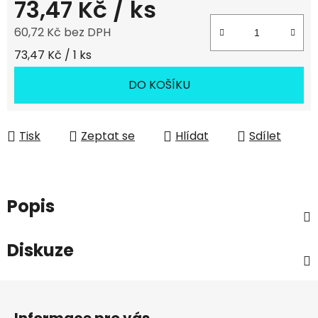
73,47 Kč
/ ks
60,72 Kč bez DPH
Měrná cena:
73,47 Kč / 1 ks
DO KOŠÍKU
Tisk
Zeptat se
Hlídat
Sdílet
Popis
Diskuze
Z
á