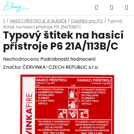
Přejít
Hledat
NÁKUP
na
obsah
KOŠÍK
Domů
/
HASÍCÍ PŘÍSTROJE A HLÁSIČE
/
Doplňky pro PO
/
Typový
štítek na hasicí přístroje P6 21A/113B/C
Typový štítek na hasicí
přístroje P6 21A/113B/C
Průměrné
Neohodnoceno
Podrobnosti hodnocení
hodnocení
Značka:
ČERVINKA-CZECH REPUBLIC s.r.o.
produktu
je
0,0
z
5
hvězdiček.