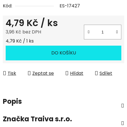
Kód:
ES-17427
4,79 Kč
/ ks
3,96 Kč bez DPH
Měrná cena:
4,79 Kč / 1 ks
DO KOŠÍKU
Tisk
Zeptat se
Hlídat
Sdílet
Popis
Značka
Traiva s.r.o.