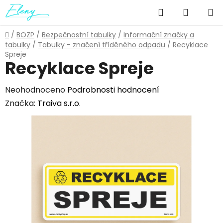
Přejít
Hledat
NÁKUP
na
obsah
KOŠÍK
Domů
/
BOZP
/
Bezpečnostní tabulky
/
Informační značky a
tabulky
/
Tabulky - značení tříděného odpadu
/
Recyklace
Spreje
Recyklace Spreje
Průměrné
Neohodnoceno
Podrobnosti hodnocení
hodnocení
Značka:
Traiva s.r.o.
produktu
je
0,0
z
5
hvězdiček.