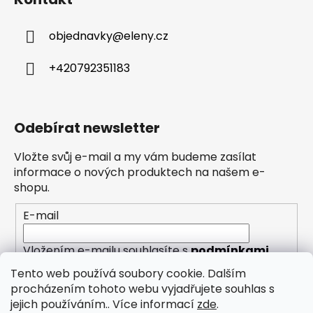
objednavky
@
eleny.cz
+420792351183
Odebírat newsletter
Vložte svůj e-mail a my vám budeme zasílat
informace o nových produktech na našem e-
shopu.
E-mail
Vložením e-mailu souhlasíte s
podmínkami
ochrany osobních údajů
Tento web používá soubory cookie. Dalším
procházením tohoto webu vyjadřujete souhlas s
PŘIHLÁSIT SE
jejich používáním.. Více informací
zde
.