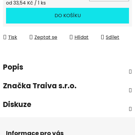
Měrná cena:
od 33,54 Kč / 1 ks
DO KOŠÍKU
Tisk
Zeptat se
Hlídat
Sdílet
Popis
Značka
Traiva s.r.o.
Diskuze
Z
á
Informace pro vás