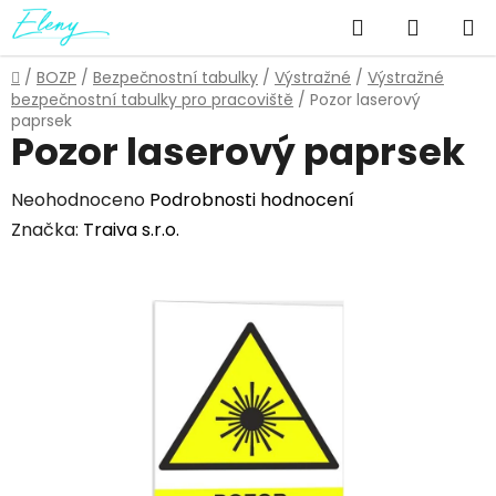
Přejít
Hledat
NÁKUP
na
obsah
KOŠÍK
Domů
/
BOZP
/
Bezpečnostní tabulky
/
Výstražné
/
Výstražné
bezpečnostní tabulky pro pracoviště
/
Pozor laserový
paprsek
Pozor laserový paprsek
Průměrné
Neohodnoceno
Podrobnosti hodnocení
hodnocení
Značka:
Traiva s.r.o.
produktu
je
0,0
z
5
hvězdiček.