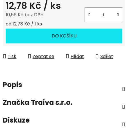
12,78 Kč
/ ks
10,56 Kč bez DPH
Měrná cena:
od 12,78 Kč / 1 ks
DO KOŠÍKU
Tisk
Zeptat se
Hlídat
Sdílet
Popis
Značka
Traiva s.r.o.
Diskuze