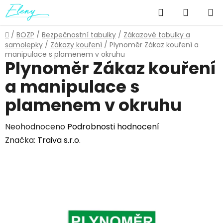
Přejít
Hledat
NÁKUP
na
obsah
KOŠÍK
Domů
/
BOZP
/
Bezpečnostní tabulky
/
Zákazové tabulky a
samolepky
/
Zákazy kouření
/
Plynoměr Zákaz kouření a
manipulace s plamenem v okruhu
Plynoměr Zákaz kouření
a manipulace s
plamenem v okruhu
Průměrné
Neohodnoceno
Podrobnosti hodnocení
hodnocení
Značka:
Traiva s.r.o.
produktu
je
0,0
z
5
hvězdiček.