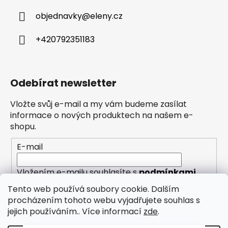
objednavky
@
eleny.cz
+420792351183
Odebírat newsletter
Vložte svůj e-mail a my vám budeme zasílat
informace o nových produktech na našem e-
shopu.
E-mail
Vložením e-mailu souhlasíte s
podmínkami
ochrany osobních údajů
Tento web používá soubory cookie. Dalším
procházením tohoto webu vyjadřujete souhlas s
PŘIHLÁSIT SE
jejich používáním.. Více informací
zde
.