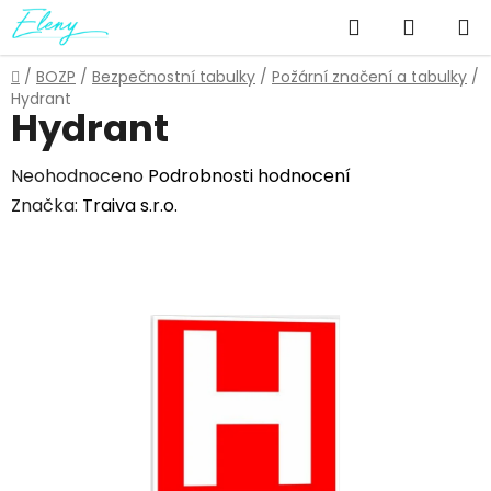
Přejít
Hledat
NÁKUP
na
obsah
KOŠÍK
Domů
/
BOZP
/
Bezpečnostní tabulky
/
Požární značení a tabulky
/
Hydrant
Hydrant
Průměrné
Neohodnoceno
Podrobnosti hodnocení
hodnocení
Značka:
Traiva s.r.o.
produktu
je
0,0
z
5
hvězdiček.