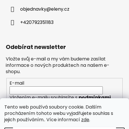
objednavky
@
eleny.cz
+420792351183
Odebírat newsletter
Vložte svůj e-mail a my vám budeme zasílat
informace o nových produktech na našem e-
shopu.
E-mail
Vložením e-mailu souhlasíte s
podmínkami
ochrany osobních údajů
Tento web používá soubory cookie. Dalším
procházením tohoto webu vyjadřujete souhlas s
PŘIHLÁSIT SE
jejich používáním.. Více informací
zde
.