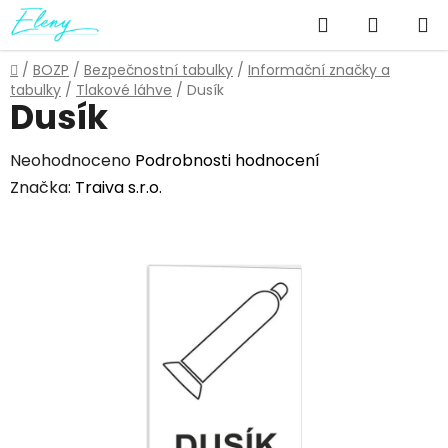
Přejít
Hledat
NÁKUP
na
obsah
KOŠÍK
Domů
/
BOZP
/
Bezpečnostní tabulky
/
Informační značky a
tabulky
/
Tlakové láhve
/
Dusík
Dusík
Průměrné
Neohodnoceno
Podrobnosti hodnocení
hodnocení
Značka:
Traiva s.r.o.
produktu
je
0,0
z
5
hvězdiček.