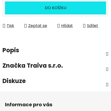
DO KOŠÍKU
Tisk
Zeptat se
Hlídat
Sdílet
Popis
Značka
Traiva s.r.o.
Diskuze
Z
á
Informace pro vás
p