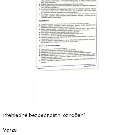
5
hvězdiček.
Přehledné bezpečnostní označení
Verze