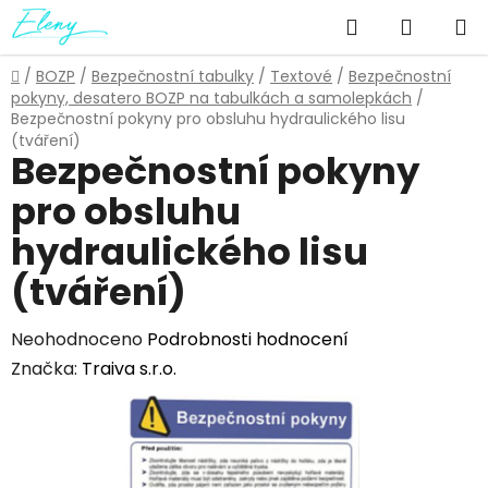
Přejít
Hledat
NÁKUP
na
obsah
KOŠÍK
Domů
/
BOZP
/
Bezpečnostní tabulky
/
Textové
/
Bezpečnostní
pokyny, desatero BOZP na tabulkách a samolepkách
/
Bezpečnostní pokyny pro obsluhu hydraulického lisu
(tváření)
Bezpečnostní pokyny
pro obsluhu
hydraulického lisu
(tváření)
Průměrné
Neohodnoceno
Podrobnosti hodnocení
hodnocení
Značka:
Traiva s.r.o.
produktu
je
0,0
z