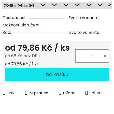
Dostupnost
Zvolte variantu
Možnosti doručení
Kód:
Zvolte variantu
od
79,86 Kč
/ ks
od
66 Kč
bez DPH
Měrná cena:
od 79,86 Kč / 1 ks
DO KOŠÍKU
Tisk
Zeptat se
Hlídat
Sdílet