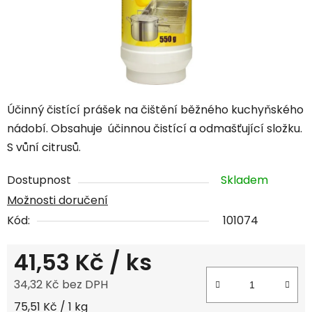
Účinný čistící prášek na čištění běžného kuchyňského
nádobí. Obsahuje účinnou čistící a odmašťující složku.
S vůní citrusů.
Dostupnost
Skladem
Možnosti doručení
Kód:
101074
41,53 Kč
/ ks
34,32 Kč bez DPH
Měrná cena:
75,51 Kč / 1 kg