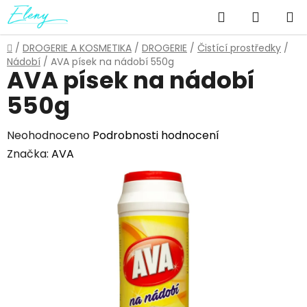
Přejít
Hledat
NÁKUP
na
obsah
KOŠÍK
Domů
/
DROGERIE A KOSMETIKA
/
DROGERIE
/
Čistící prostředky
/
Nádobí
/
AVA písek na nádobí 550g
AVA písek na nádobí
550g
Průměrné
Neohodnoceno
Podrobnosti hodnocení
hodnocení
Značka:
AVA
produktu
je
0,0
z
5
hvězdiček.