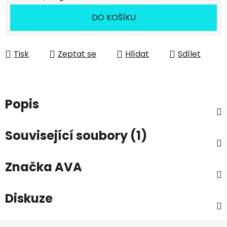
DO KOŠÍKU
Tisk
Zeptat se
Hlídat
Sdílet
Popis
Související soubory (1)
Značka
AVA
Diskuze
Z